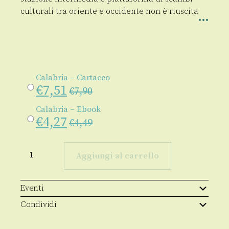
culturali tra oriente e occidente non è riuscita
Calabria – Cartaceo
€
7,51
€
7,90
Calabria – Ebook
€
4,27
€
4,49
Calabria
quantità
Aggiungi al carrello
Eventi
Condividi