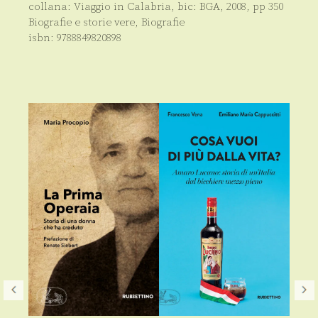
collana:
Viaggio in Calabria
, bic:
BGA
,
2008
, pp
350
Biografie e storie vere
,
Biografie
isbn:
9788849820898