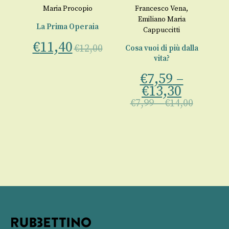
ia
Maria Procopio
Francesco Vena
,
Emiliano Maria
La Prima Operaia
Cappuccitti
€
11,40
Pi
€
12,00
Cosa vuoi di più dalla
vita?
00
€
€
7,59
–
€
13,30
€
7,99
–
€
14,00