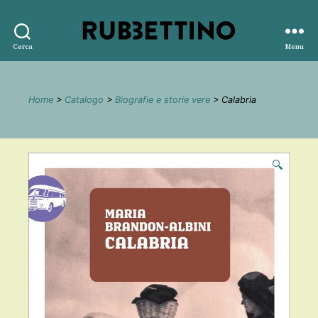
Rubbettino
Cerca
Menu
editore
Home
>
Catalogo
>
Biografie e storie vere
> Calabria
🔍