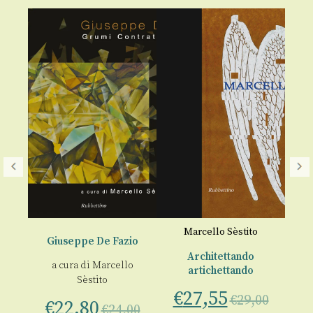
o
Marcello Sèstito
Giuseppe De Fazio
Architettando
Ar
a cura di
Marcello
artichettando
€
Sèstito
€
27,55
00
€
29,00
€
22,80
€
24,00