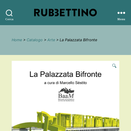
Rubbettino
Cerca
Menu
editore
Home
>
Catalogo
>
Arte
> La Palazzata Bifronte
🔍