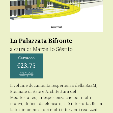
La Palazzata Bifronte
a cura di
Marcello Sèstito
Cartaceo
€
23,75
€
25,00
Il volume documenta l’esperienza della BaaM,
Biennale di Arte e Architettura del
Mediterraneo, un’esperienza che per molti
motivi, difficili da elencare, si è interrotta. Resta
la testimonianza dei molti interventi realizzati