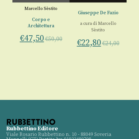
Marcello Sèstito
Giuseppe De Fazio
Corpo e
a cura di
Marcello
Architettura
o
Sèstito
€
47,50
€
€
50,00
€
22,80
€
24,00
00
Rubbettino Editore
Viale Rosario Rubbettino n. 10 - 88049 Soveria