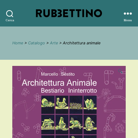
Rubbettino
Cerca
Menu
editore
Home
>
Catalogo
>
Arte
> Architettura animale
🔍