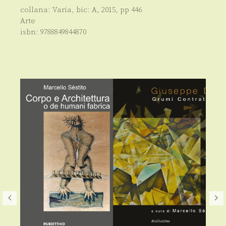
collana:
Varia
, bic:
A
,
2015
, pp
446
Arte
isbn:
9788849844870