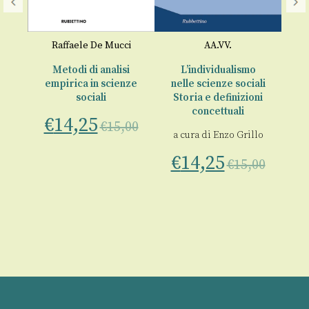
Ec
o
Raffaele De Mucci
AA.VV.
€
e
Metodi di analisi
L’individualismo
empirica in scienze
nelle scienze sociali
sociali
Storia e definizioni
00
concettuali
€
14,25
€
15,00
a cura di
Enzo Grillo
€
14,25
€
15,00