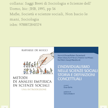
collana:
Saggi Brevi di Sociologia e Scienze dell'
Uomo
, bic:
JHB
,
1995
, pp
56
Mafie
,
Società e scienze sociali
,
Non bacio le
mani
,
Sociologia
isbn:
9788872843574