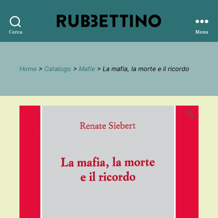
Rubbettino
Cerca
Menu
editore
Home
>
Catalogo
>
Mafie
> La mafia, la morte e il ricordo
🔍