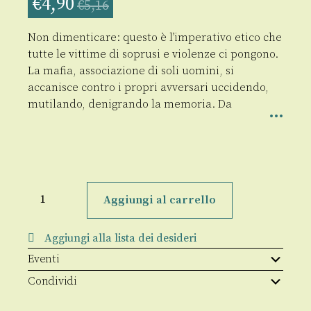
€
4,90
€
5,16
Non dimenticare: questo è l’imperativo etico che
tutte le vittime di soprusi e violenze ci pongono.
La mafia, associazione di soli uomini, si
accanisce contro i propri avversari uccidendo,
mutilando, denigrando la memoria. Da
La
mafia,
Aggiungi al carrello
la
morte
e
Aggiungi alla lista dei desideri
il
ricordo
Eventi
quantità
Condividi