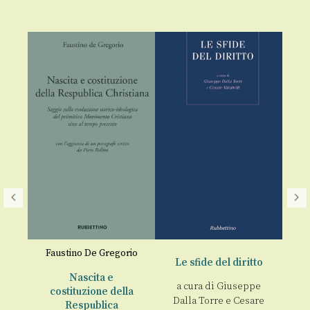
Faustino De Gregorio
Le sfide del diritto
Nascita e
T
a cura di
Giuseppe
costituzione della
€
Dalla Torre
e
Cesare
o
Respublica