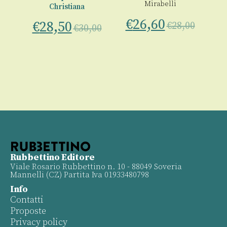
Mirabelli
Christiana
€
26,60
€
28,50
€
28,00
00
€
30,00
Rubbettino Editore
Viale Rosario Rubbettino n. 10 - 88049 Soveria
Mannelli (CZ) Partita Iva 01933480798
Info
Contatti
Proposte
Privacy policy