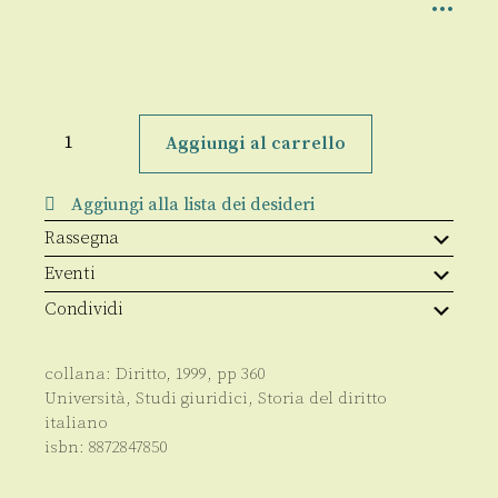
La
legislazione
Aggiungi al carrello
sardo-
piemontese
e
Aggiungi alla lista dei desideri
la
reazione
Rassegna
cattolica
(1848-
Eventi
1861)
quantità
Condividi
collana:
Diritto
,
1999
, pp
360
Università
,
Studi giuridici
,
Storia del diritto
italiano
isbn:
8872847850