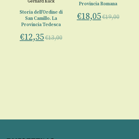
Gerhard Kuck
Provincia Romana
€
ne
Storia dell’Ordine di
€
18,05
€
19,00
San Camillo. La
ia
Provincia Tedesca
€
12,35
ria
€
13,00
00