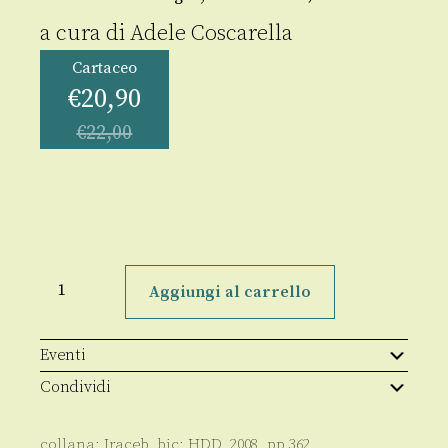
a cura di
Adele Coscarella
Cartaceo
€
20,90
€
22,00
La
conoscenza
Aggiungi al carrello
del
vetro
in
Calabria
Eventi
attraverso
le
Condividi
ricerche
archeologiche
quantità
collana:
Iraceb
, bic:
HDD
,
2008
, pp
362