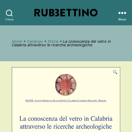
Rubbettino
Cerca
Menu
editore
Home
>
Catalogo
>
Storia
> La conoscenza del vetro in
Calabria attraverso le ricerche archeologiche
🔍