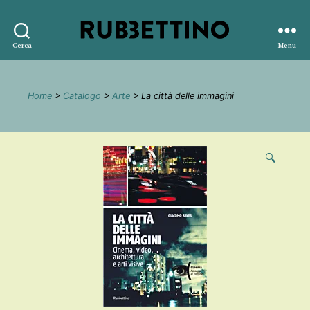
Rubbettino
Cerca
Menu
editore
Home
>
Catalogo
>
Arte
> La città delle immagini
🔍