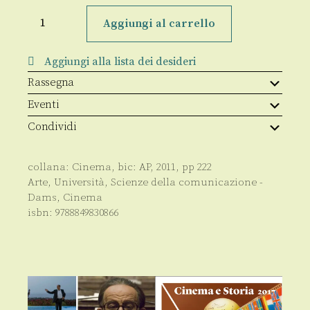
La
città
Aggiungi al carrello
delle
immagini
quantità
Aggiungi alla lista dei desideri
Rassegna
Eventi
Condividi
collana:
Cinema
, bic:
AP
,
2011
, pp
222
Arte
,
Università
,
Scienze della comunicazione -
Dams
,
Cinema
isbn:
9788849830866