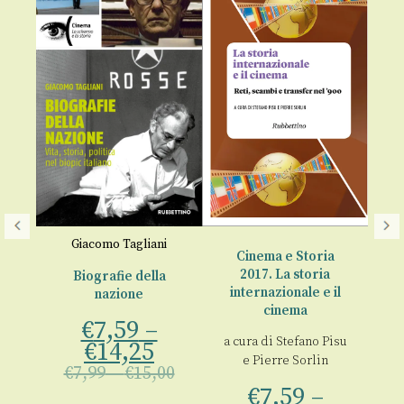
Giacomo Tagliani
a
Cinema e Storia
2017. La storia
Biografie della
li
internazionale e il
nazione
D
una
cinema
€
7,59
–
ca
a cura di
Stefano Pisu
€
14,25
o
e
Pierre Sorlin
€
7,99
–
€
15,00
ea
€
7,59
–
€