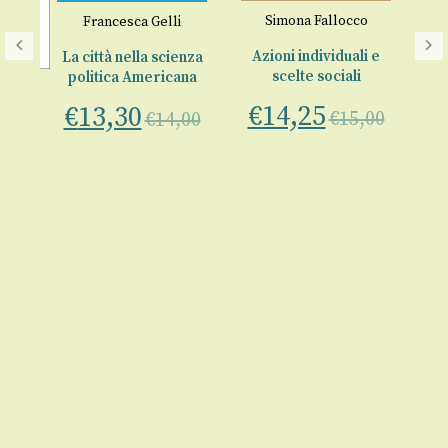
Simona Fallocco
Francesca Gelli
Azioni individuali e
La città nella scienza
scelte sociali
politica Americana
ina
€
14,25
€
13,30
€
15,00
€
14,00
po
er
€
00