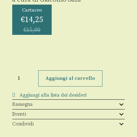
Cartaceo
€
14,25
€
15,00
Diario
e
Aggiungi al carrello
numeri
di
una
Aggiungi alla lista dei desideri
crisi
quantità
Rassegna
Eventi
Condividi