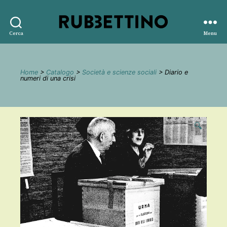
Rubbettino
Cerca
Menu
editore
Home
>
Catalogo
>
Società e scienze sociali
> Diario e
numeri di una crisi
🔍