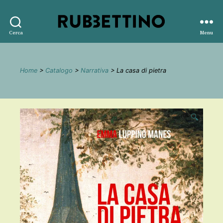
Rubbettino
Cerca
Menu
editore
Home
>
Catalogo
>
Narrativa
> La casa di pietra
🔍