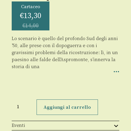
Cartaceo
€
13,30
€
14,00
Lo scenario è quello del profondo Sud degli anni
’50, alle prese con il dopoguerra e con i
gravissimi problemi della ricostruzione: lì, in un
paesino alle falde dell’Aspromonte, s’innerva la
storia di una
La
casa
Aggiungi al carrello
di
pietra
quantità
Eventi