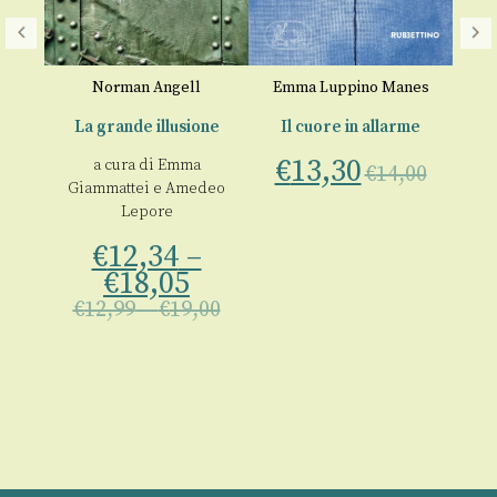
nes
Norman Angell
Emma Luppino Manes
La grande illusione
Il cuore in allarme
€
13,30
a cura di
Emma
00
€
14,00
Giammattei
e
Amedeo
Lepore
€
12,34
–
€
18,05
€
12,99
–
€
19,00