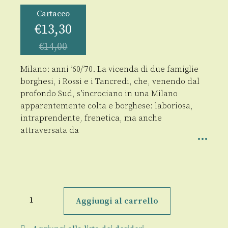
Cartaceo
€
13,30
€
14,00
Milano: anni ’60/’70. La vicenda di due famiglie
borghesi, i Rossi e i Tancredi, che, venendo dal
profondo Sud, s’incrociano in una Milano
apparentemente colta e borghese: laboriosa,
intraprendente, frenetica, ma anche
attraversata da
Il
cuore
Aggiungi al carrello
in
allarme
quantità