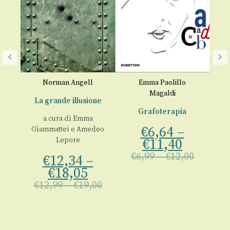
nes
Norman Angell
Emma Paolillo
Em
Magaldi
La grande illusione
Grafoterapia
€
a cura di
Emma
00
€
6,64
–
Giammattei
e
Amedeo
Lepore
€
11,40
€
6,99
–
€
12,00
€
12,34
–
€
18,05
€
12,99
–
€
19,00