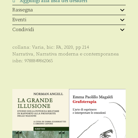
Aggiungi alla lista dei desideri
Rassegna
Eventi
Condividi
collana:
Varia
, bic:
FA
,
2020
, pp
214
Narrativa
,
Narrativa moderna e contemporanea
isbn:
9788849862065