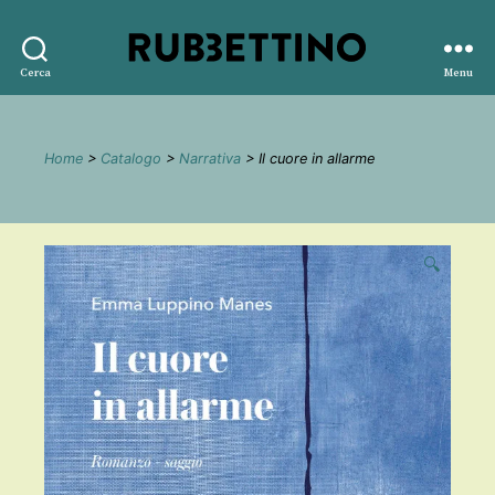
Rubbettino
Cerca
Menu
editore
Home
>
Catalogo
>
Narrativa
> Il cuore in allarme
🔍