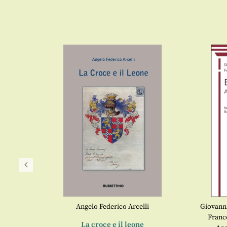
Angelo Federico Arcelli
Giovanni
ria
Franc
La croce e il leone