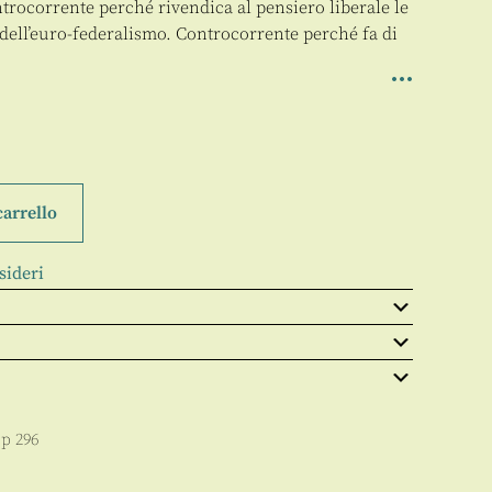
ntrocorrente perché rivendica al pensiero liberale le
 dell’euro-federalismo. Controcorrente perché fa di
carrello
sideri
pp
296