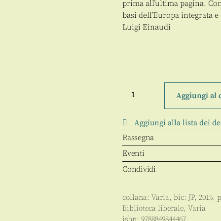
prima all’ultima pagina. Co
basi dell’Europa integrata e
Luigi Einaudi
L'Unione
europea.
Aggiungi al 
Una
visione
liberale
Aggiungi alla lista dei de
quantità
Rassegna
Eventi
Condividi
collana:
Varia
, bic:
JP
,
2015
, 
Biblioteca liberale
,
Varia
isbn:
9788849844467