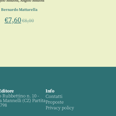
elo Sindoni
,
Angelo Sindoni
Bernardo Mattarella
€
7,60
€
8,00
Editore
Info
o Rubbettino n. 10 -
Contatti
a Mannelli (CZ) Partita
Proposte
0798
Privacy policy