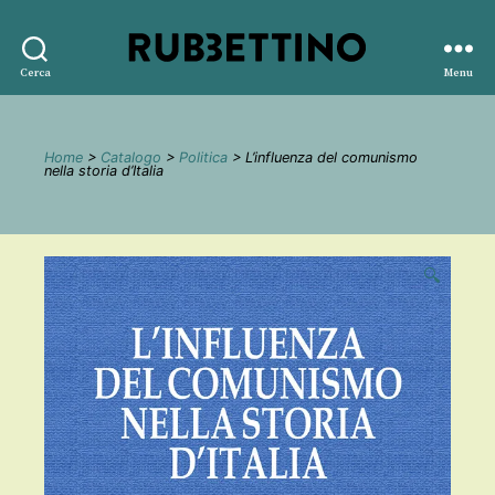
Rubbettino
Cerca
Menu
editore
Home
>
Catalogo
>
Politica
> L’influenza del comunismo
nella storia d’Italia
🔍