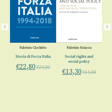
o
Fabrizio Cicchitto
Fabrizio Sciacca
Storia di Forza Italia
Social rights and
social policy
€
22,80
€
24,00
€
13,30
€
14,00
00
€