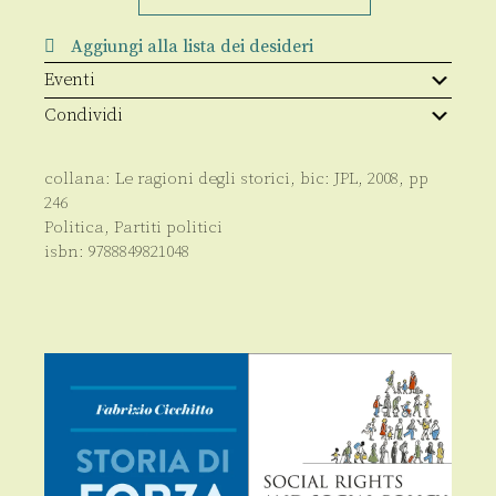
nella
storia
Aggiungi alla lista dei desideri
d'Italia
quantità
Eventi
Condividi
collana:
Le ragioni degli storici
, bic:
JPL
,
2008
, pp
246
Politica
,
Partiti politici
isbn:
9788849821048