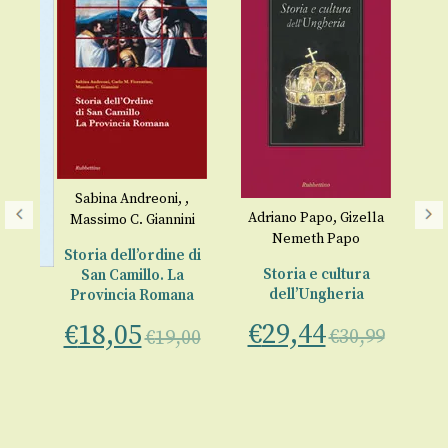
Sabina Andreoni
,
,
Adriano Papo
,
Gizella
Massimo C. Giannini
Nemeth Papo
Storia dell’ordine di
Storia e cultura
San Camillo. La
iu
dell’Ungheria
Provincia Romana
nia
€
29,44
€
18,05
€
30,99
€
19,00
a
00
€