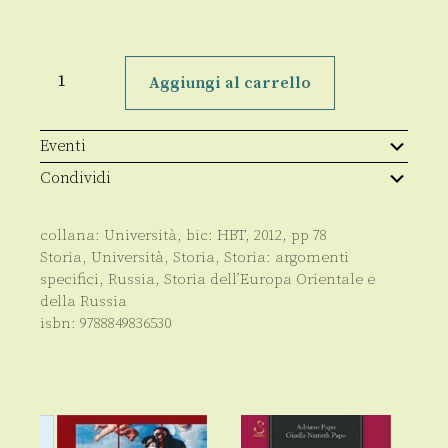
L'idea
russa
Aggiungi al carrello
e
il
culto
della
Eventi
personalità
quantità
Condividi
collana:
Università
, bic:
HBT
,
2012
, pp
78
Storia
,
Università
,
Storia
,
Storia: argomenti
specifici
,
Russia
,
Storia dell’Europa Orientale e
della Russia
isbn:
9788849836530