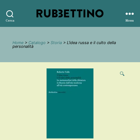
Rubbettino
Cerca
Menu
editore
Home
>
Catalogo
>
Storia
> L’idea russa e il culto della
personalità
🔍