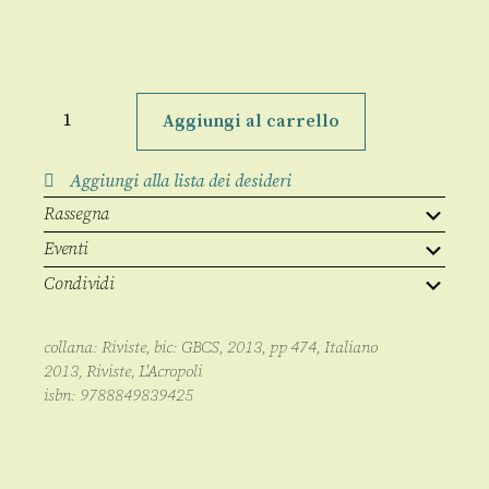
L'Acropoli
5/settembre
Aggiungi al carrello
2013
quantità
Aggiungi alla lista dei desideri
Rassegna
Eventi
Condividi
collana:
Riviste
, bic:
GBCS
,
2013
, pp
474
,
Italiano
2013
,
Riviste
,
L'Acropoli
isbn:
9788849839425