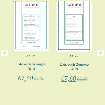
AA.VV.
AA.VV.
bre
L’Acropoli 3/maggio
L’Acropoli 2/marzo
2013
2013
€
7,60
€
7,60
0
€
8,00
€
8,00
L