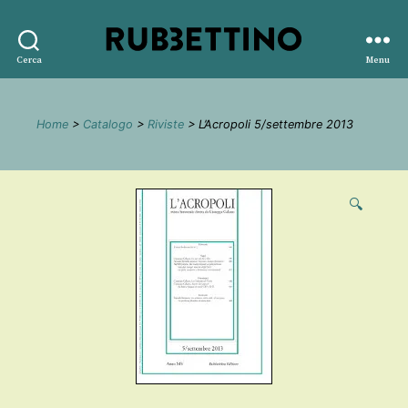
Rubbettino
Cerca
Menu
editore
Home
>
Catalogo
>
Riviste
> L’Acropoli 5/settembre 2013
🔍