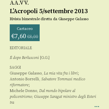
AA.VV.
L’Acropoli 5/settembre 2013
Rivista bimestrale diretta da Giuseppe Galasso
Cartaceo
€
7,60
€
8,00
EDITORIALE
Il dopo Berlusconi
[G.G.]
SAGGI
Giuseppe Galasso,
La mia vita fra i libri
;
Antonio Borrelli,
Salvatore Tommasi medico
riformatore
;
Michele Donno,
Dal mondo bipolare al
policentrismo; Giuseppe Saragat ministro degli Esteri
tra