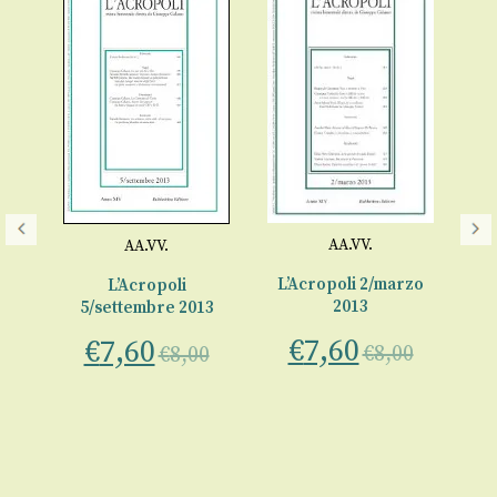
AA.VV.
AA.VV.
L’Acropoli 2/marzo
L’Acropoli
3
2013
5/settembre 2013
€
7,60
€
7,60
0
€
8,00
€
8,00
L’