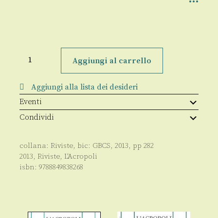
L'Acropoli
3/maggio
Aggiungi al carrello
2013
quantità
Aggiungi alla lista dei desideri
Eventi
Condividi
collana:
Riviste
, bic:
GBCS
,
2013
, pp
282
2013
,
Riviste
,
L'Acropoli
isbn:
9788849838268