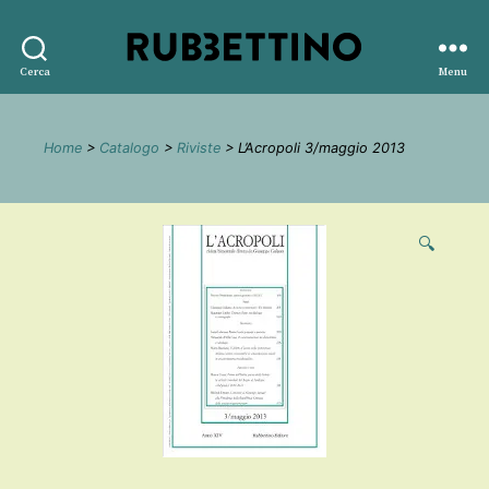
Rubbettino
Cerca
Menu
editore
Home
>
Catalogo
>
Riviste
> L’Acropoli 3/maggio 2013
🔍