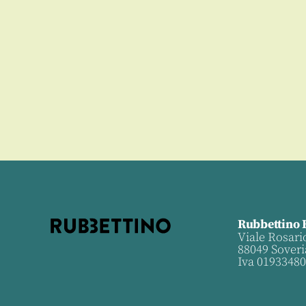
Rubbettino 
Viale Rosari
88049 Soveri
Iva 0193348