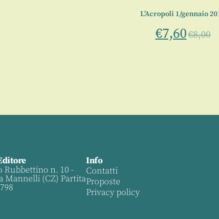
L’Acropoli 1/gennaio 20
€
7,60
€
8,00
Editore
Info
o Rubbettino n. 10 -
Contatti
a Mannelli (CZ) Partita
Proposte
0798
Privacy policy