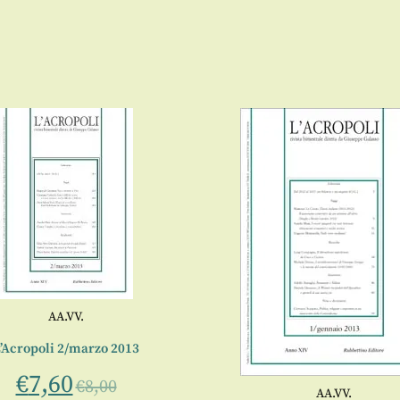
AA.VV.
’Acropoli 2/marzo 2013
€
7,60
€
8,00
AA.VV.