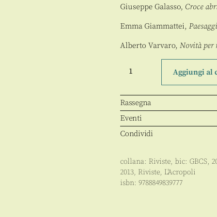
Giuseppe Galasso,
Croce abr
Emma Giammattei,
Paesaggi
Alberto Varvaro,
Novità per 
L'Acropoli
6/novembre
Aggiungi al 
2013
quantità
Rassegna
Eventi
Condividi
collana:
Riviste
, bic:
GBCS
,
2
2013
,
Riviste
,
L'Acropoli
isbn:
9788849839777