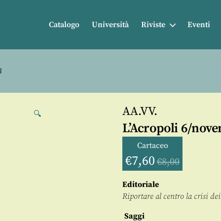
Catalogo
Università
Riviste
Eventi
3
AA.VV.
🔍
L’Acropoli 6/nov
Cartaceo
€
7,60
€
8,00
Editoriale
Riportare al centro la crisi dei
Saggi