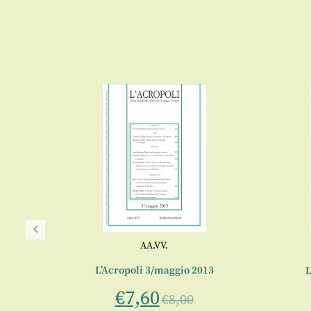
AA.VV.
L’Acropoli 3/maggio 2013
L
013
€
7,60
€
8,00