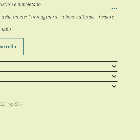
uzzese e napoletano
 della mente: l’immaginario, il bene culturale, il valore
mafia
carrello
013
, pp
568