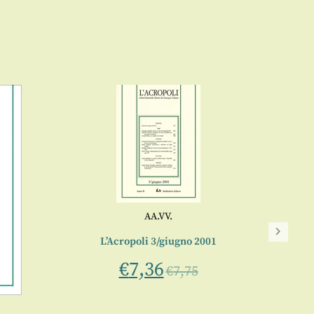
AA.VV.
L’Acropoli 3/giugno 2001
€
7,36
€
7,75