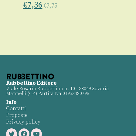
€
7,36
5
€
7,75
Rubbettino Editore
Viale Rosario Rubbettino n. 10 - 88049 Soveria
Mannelli (CZ) Partita Iva 01933480798
Info
Contatti
Proposte
Privacy policy