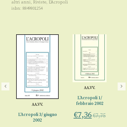
altri anni
,
Riviste
,
L'Acropoli
isbn:
8849801254
AA.VV.
L’Acropoli 1/
L’
febbraio 2002
AA.VV.
€
7,36
sto
L’Acropoli 3/ giugno
€
7,75
2002