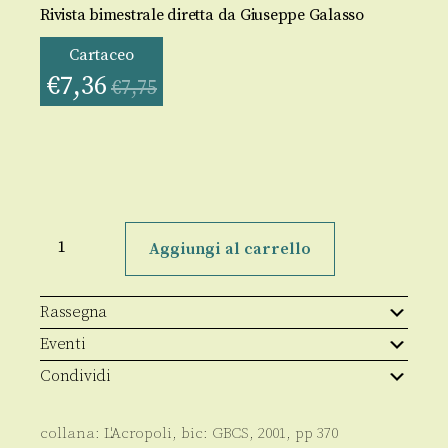
Rivista bimestrale diretta da Giuseppe Galasso
Cartaceo
€
7,36
€
7,75
L'Acropoli
3/giugno
Aggiungi al carrello
2001
quantità
Rassegna
Eventi
Condividi
collana:
L'Acropoli
, bic:
GBCS
,
2001
, pp
370