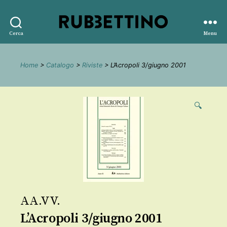
Rubbettino
Cerca
Menu
editore
Home
>
Catalogo
>
Riviste
> L’Acropoli 3/giugno 2001
🔍
AA.VV.
L’Acropoli 3/giugno 2001