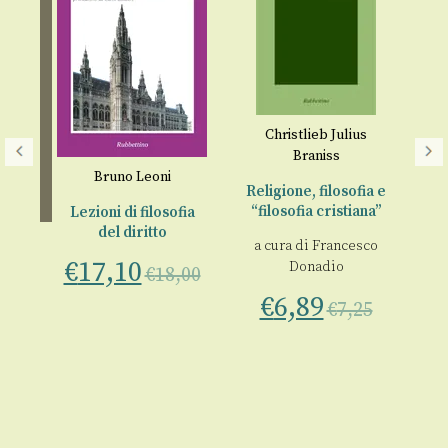
Christlieb Julius
Braniss
Bruno Leoni
Religione, filosofia e
“filosofia cristiana”
Lezioni di filosofia
L
del diritto
i
a cura di
Francesco
€
17,10
Donadio
€
18,00
a
ano
€
6,89
€
7,25
00