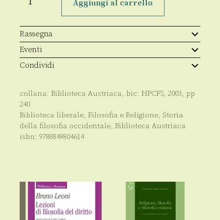
Popper
Aggiungi al carrello
e
il
mestiere
dello
Rassegna
scienziato
sociale
Eventi
quantità
Condividi
collana:
Biblioteca Austriaca
, bic:
HPCF5
,
2003
, pp
240
Biblioteca liberale
,
Filosofia e Religione
,
Storia
della filosofia occidentale
,
Biblioteca Austriaca
isbn:
9788849804614