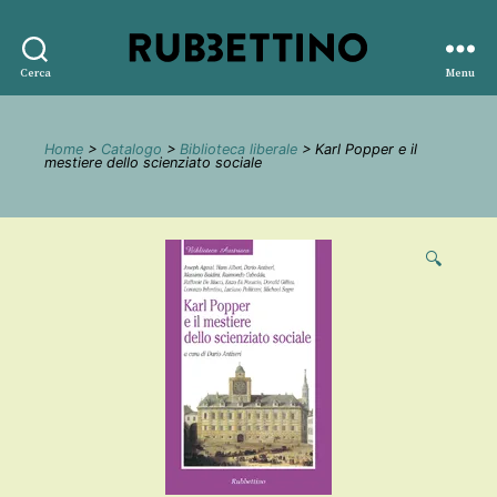
Rubbettino
Cerca
Menu
editore
Home
>
Catalogo
>
Biblioteca liberale
> Karl Popper e il
mestiere dello scienziato sociale
🔍