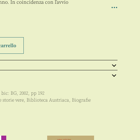
anno. In coincidenza con l’avvio
carrello
, bic:
BG
,
2002
, pp
192
e storie vere
,
Biblioteca Austriaca
,
Biografie