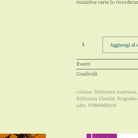
iniziative varie lo ricorder
Karl
Popper
Aggiungi al 
quantità
Eventi
Condividi
collana:
Biblioteca Austriaca
Biblioteca liberale
,
Biografie 
isbn:
9788849802634