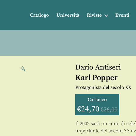
Catalogo
Università
Riviste
Eventi
Dario Antiseri
🔍
Karl Popper
Protagonista del secolo XX
Cartaceo
€
24,70
€
26,00
Il 2002 sarà un anno di celeb
importante del secolo XX av