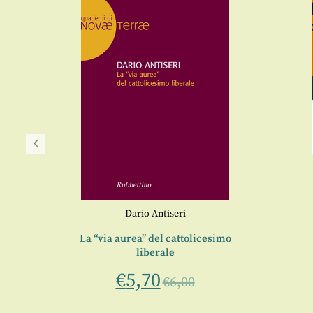
Dario Antiseri
La “via aurea” del cattolicesimo
liberale
€
5,70
€
6,00