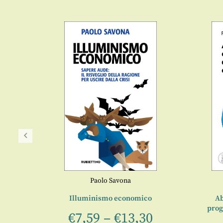
io
Paolo Savona
ra
Illuminismo economico
Ab
prog
€
7,59
–
€
13,30