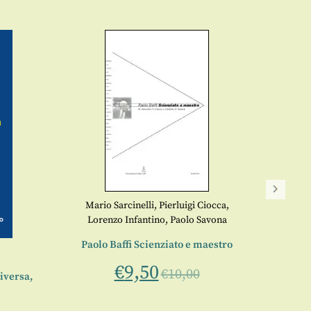
Mario Sarcinelli
,
Pierluigi Ciocca
,
Lorenzo Infantino
,
Paolo Savona
Paolo Baffi Scienziato e maestro
€
9,50
€
10,00
iversa,
Eresie