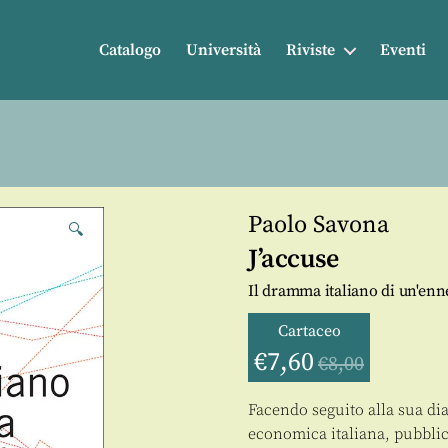
Catalogo
Università
Riviste
Eventi
Paolo Savona
🔍
J’accuse
Il dramma italiano di un'en
Cartaceo
€
7,60
€
8,00
Facendo seguito alla sua dia
economica italiana, pubblica