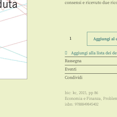
consensi e ricevuto due ri
J'accuse
quantità
Aggiungi al 
Aggiungi alla lista dei de
Rassegna
Eventi
Condividi
bic:
kc
,
2015
, pp
86
Economia e Finanza
,
Problem
isbn:
9788849845402