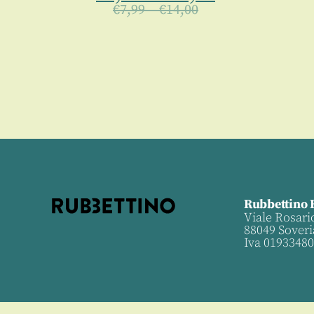
€
7,99
–
€
14,00
Rubbettino 
Viale Rosari
88049 Soveri
Iva 0193348