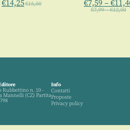
€
14,25
€
7,59
–
€
11,4
€
15,00
€
7,99
–
€
12,00
Editore
Info
o Rubbettino n. 10 -
Contatti
a Mannelli (CZ) Partita
Proposte
0798
Privacy policy