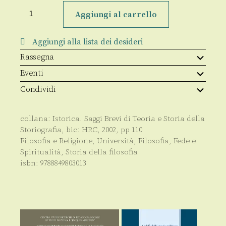
Islam
e
Aggiungi al carrello
Cristianesimo
quantità
Aggiungi alla lista dei desideri
Rassegna
Eventi
Condividi
collana:
Istorica. Saggi Brevi di Teoria e Storia della
Storiografia
, bic:
HRC
,
2002
, pp
110
Filosofia e Religione
,
Università
,
Filosofia
,
Fede e
Spiritualità
,
Storia della filosofia
isbn:
9788849803013