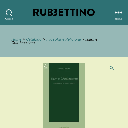
Rubbettino
Cerca
Menu
editore
Home
>
Catalogo
>
Filosofia e Religione
> Islam e
Cristianesimo
🔍