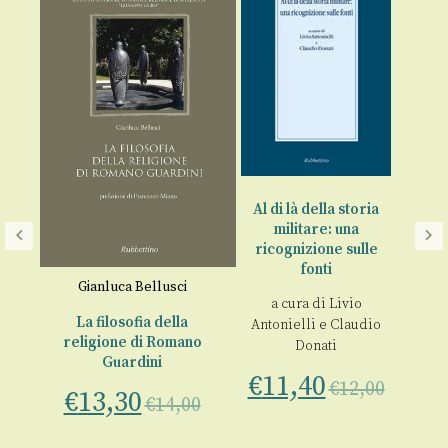
Al di là della storia
militare: una
Re
ricognizione sulle
“f
fonti
Gianluca Bellusci
a
a cura di
Livio
a e
La filosofia della
Antonielli
e
Claudio
religione di Romano
Donati
Guardini
€
11,40
€
12,00
€
13,30
€
14,00
,