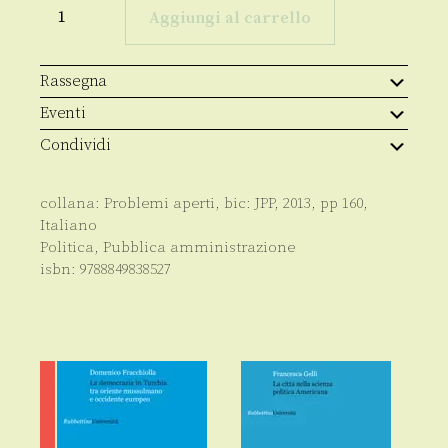
quantità
Aggiungi al carrello
Rassegna
Eventi
Condividi
collana:
Problemi aperti
, bic:
JPP
,
2013
, pp
160
,
Italiano
Politica
,
Pubblica amministrazione
isbn:
9788849838527