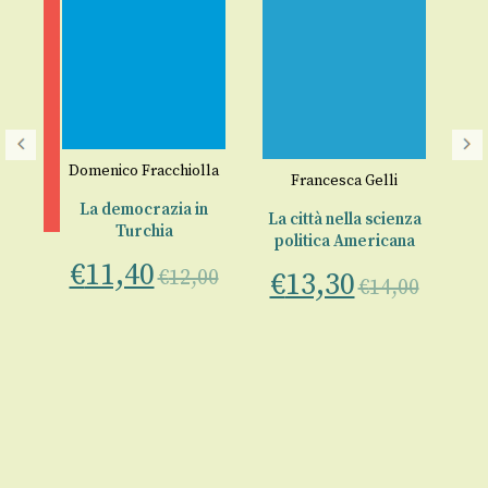
Domenico Fracchiolla
Francesca Gelli
La democrazia in
La città nella scienza
Turchia
politica Americana
D
lo
€
11,40
€
12,00
€
13,30
€
14,00
a
e
00