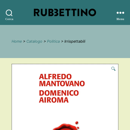
Rubbettino
Cerca
Menu
editore
Home
>
Catalogo
>
Politica
> Irrispettabili
🔍