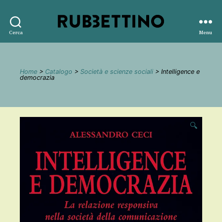
Rubbettino
Cerca
Menu
editore
Home
>
Catalogo
>
Società e scienze sociali
> Intelligence e
democrazia
🔍