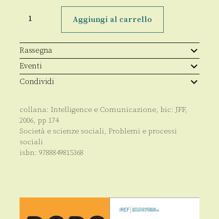
Intelligence
e
Aggiungi al carrello
democrazia
quantità
Rassegna
Eventi
Condividi
collana:
Intelligence e Comunicazione
, bic:
JFF
,
2006
, pp
174
Società e scienze sociali
,
Problemi e processi
sociali
isbn:
9788849815368