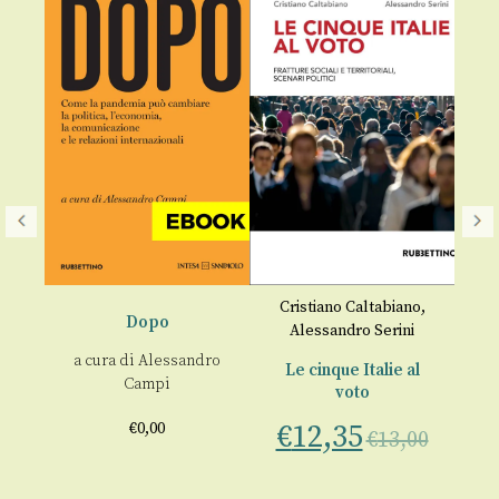
to
Cristiano Caltabiano
,
Dopo
Alessandro Serini
A
l
a cura di
Alessandro
Le cinque Italie al
Campi
voto
€
12,35
€
€
0,00
€
13,00
00