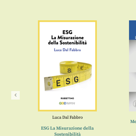
Luca Dal Fabbro
nei
Me
ESG La Misurazione della
Sostenibilità