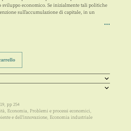
o sviluppo economico. Se inizialmente tali politiche
tenzione sull’accumulazione di capitale, in un
carrello
19
, pp
254
ità
,
Economia
,
Problemi e processi economici
,
iente e dell'innovazione
,
Economia industriale