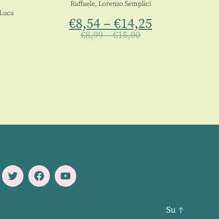
Raffaele
,
Lorenzo Semplici
Luca
€
8,54
–
€
14,25
€
8,99
–
€
15,00
Twitter
Facebook
Youtube
Su
↑