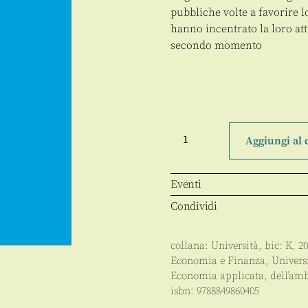
pubbliche volte a favorire l
hanno incentrato la loro at
secondo momento
Imprenditorialità
e
Aggiungi al 
sviluppo
economico
quantità
Eventi
Condividi
collana:
Università
, bic:
K
,
20
Economia e Finanza
,
Univers
Economia applicata, dell’amb
isbn:
9788849860405