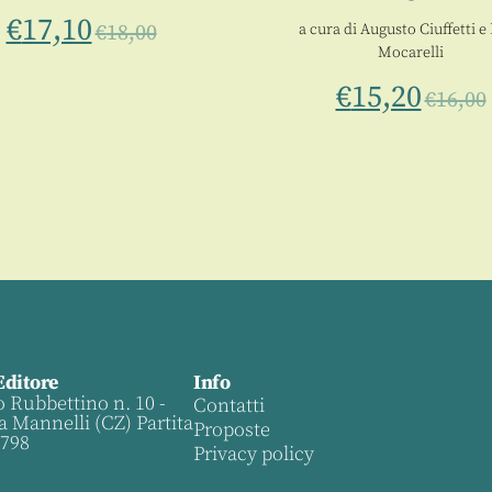
€
17,10
€
18,00
a cura di
Augusto Ciuffetti
e
Mocarelli
€
15,20
€
16,00
Editore
Info
o Rubbettino n. 10 -
Contatti
a Mannelli (CZ) Partita
Proposte
0798
Privacy policy