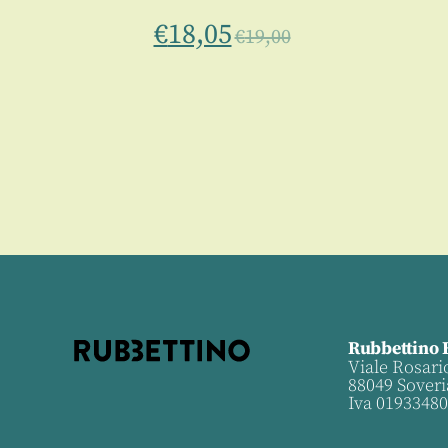
€
18,05
€
19,00
Rubbettino 
Viale Rosari
88049 Soveri
Iva 0193348