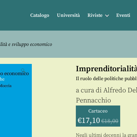
Catalogo
Università
Riviste
Eventi
lità e sviluppo economico
Imprenditorialit
🔍
Il ruolo delle politiche pubb
a cura di
Alfredo De
Pennacchio
Cartaceo
€
17,10
€
18,00
Negli ultimi decenni la gra