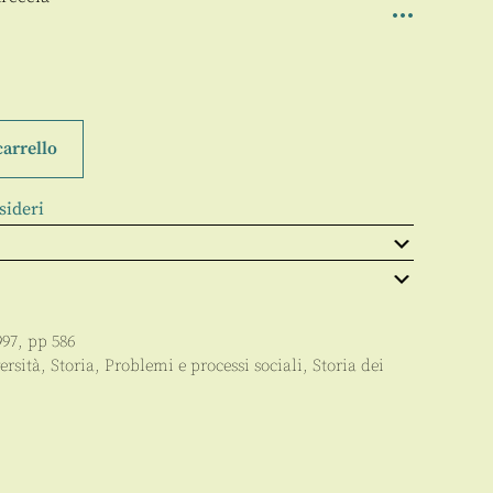
carrello
sideri
997
, pp
586
ersità
,
Storia
,
Problemi e processi sociali
,
Storia dei