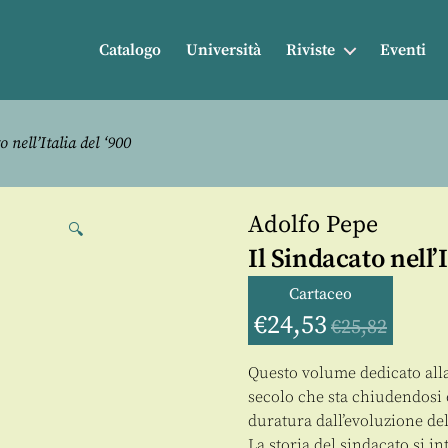
Catalogo
Università
Riviste
Eventi
 nell’Italia del ‘900
Adolfo Pepe
🔍
Il Sindacato nell’I
Cartaceo
€
24,53
€
25,82
Questo volume dedicato alla s
secolo che sta chiudendosi 
duratura dall’evoluzione de
La storia del sindacato si in