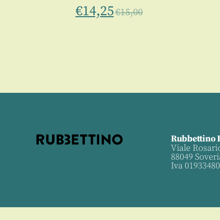
€
14,25
€
15,00
Rubbettino 
Viale Rosari
88049 Soveri
Iva 0193348