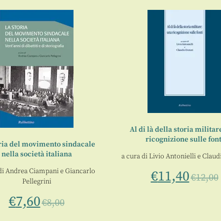
Al di là della storia militar
ricognizione sulle font
ria del movimento sindacale
nella società italiana
a cura di
Livio Antonielli
e
Claud
di
Andrea Ciampani
e
Giancarlo
€
11,40
€
12,00
Pellegrini
€
7,60
€
8,00