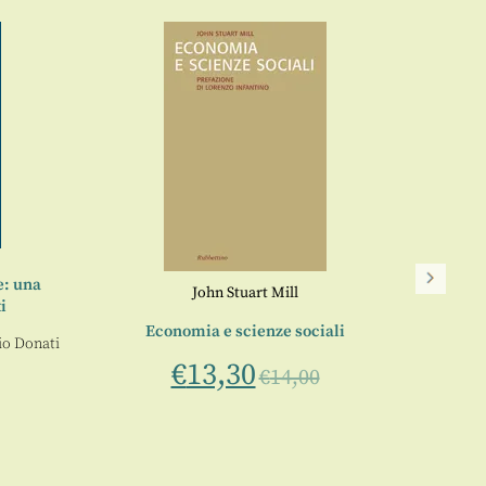
e: una
John Stuart Mill
i
Episté
Economia e scienze sociali
io Donati
€
13,30
€
14,00