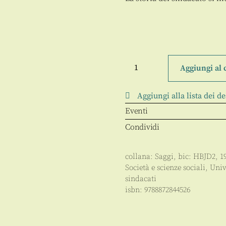
Il
Sindacato
Aggiungi al 
nell'Italia
del
'900
Aggiungi alla lista dei de
quantità
Eventi
Condividi
collana:
Saggi
, bic:
HBJD2
,
1
Società e scienze sociali
,
Univ
sindacati
isbn:
9788872844526