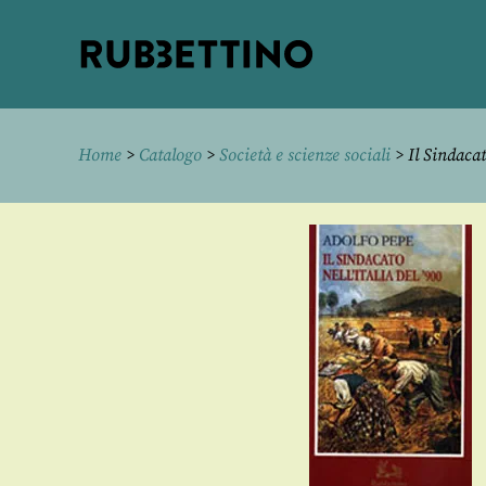
Rubbettino
editore
Home
>
Catalogo
>
Società e scienze sociali
> Il Sindacato