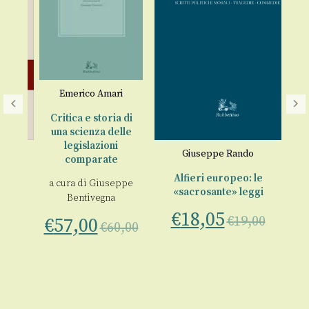
Emerico Amari
Critica e storia di
una scienza delle
legislazioni
Giuseppe Rando
G
comparate
Alfieri europeo: le
a cura di
Giuseppe
o
«sacrosante» leggi
Bentivegna
€
€
18,05
pe
€
19,00
€
57,00
€
60,00
00