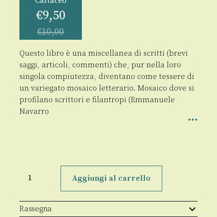
Cartaceo
€
9,50
€
10,00
Questo libro è una miscellanea di scritti (brevi
saggi, articoli, commenti) che, pur nella loro
singola compiutezza, diventano come tessere di
un variegato mosaico letterario. Mosaico dove si
profilano scrittori e filantropi (Emmanuele
Navarro
Il
seme
Aggiungi al carrello
nelle
terre
perse
quantità
Rassegna