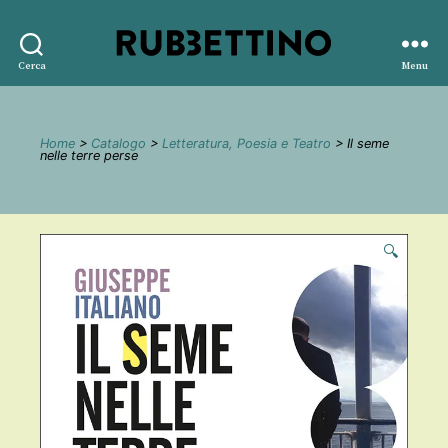
Rubbettino
Cerca
Menu
editore
Home
>
Catalogo
>
Letteratura, Poesia e Teatro
> Il seme
nelle terre perse
🔍