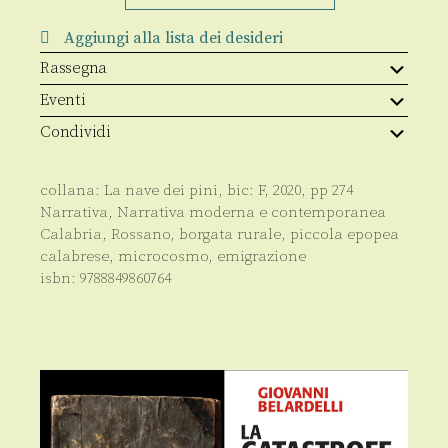
casale
quantità
Aggiungi alla lista dei desideri
Rassegna
Eventi
Condividi
collana:
La nave dei pini
, bic:
F
,
2020
, pp
274
Narrativa
,
Narrativa moderna e contemporanea
Calabria, Rossano, borgata rurale, piccola epopea
calabrese, microcosmo, emigrazione
isbn:
9788849860764