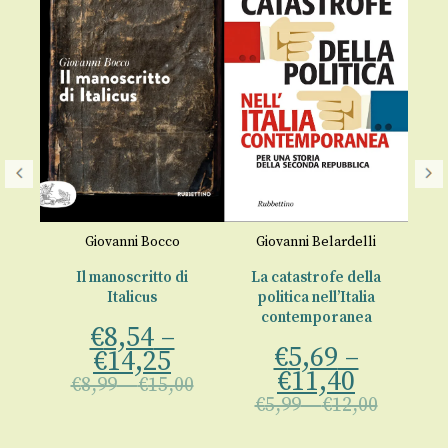
I
€
te
Giovanni Bocco
Giovanni Belardelli
Il manoscritto di
La catastrofe della
Italicus
politica nell’Italia
contemporanea
€
8,54
–
00
€
5,69
–
€
14,25
€
11,40
€
8,99
–
€
15,00
€
5,99
–
€
12,00