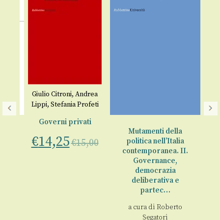
Giulio Citroni
,
Andrea
L
Lippi
,
Stefania Profeti
d
Governi privati
a
Mutamenti della
€
14,25
politica nell’Italia
€
15,00
€
contemporanea. II.
tica
Governance,
democrazia
deliberativa e
partec…
a cura di
Roberto
00
Segatori