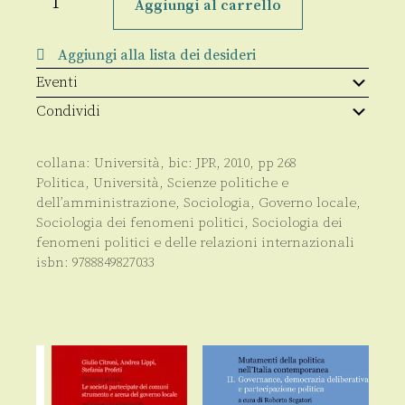
potere
Aggiungi al carrello
locale
tra
politica
Aggiungi alla lista dei desideri
e
politiche
Eventi
quantità
Condividi
collana:
Università
, bic:
JPR
,
2010
, pp
268
Politica
,
Università
,
Scienze politiche e
dell’amministrazione
,
Sociologia
,
Governo locale
,
Sociologia dei fenomeni politici
,
Sociologia dei
fenomeni politici e delle relazioni internazionali
isbn:
9788849827033