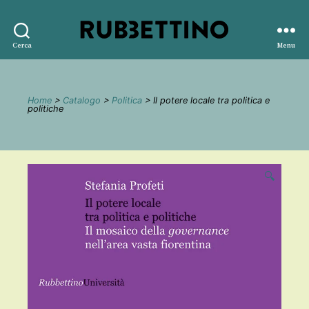
Rubbettino
Cerca
Menu
editore
Home
>
Catalogo
>
Politica
> Il potere locale tra politica e
politiche
🔍