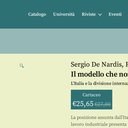
Catalogo
Università
Riviste
Eventi
Sergio De Nardis
,
🔍
Il modello che no
L'Italia e la divisione intern
Cartaceo
€
25,65
€
27,00
La posizione assunta dall’It
lavoro industriale presenta 