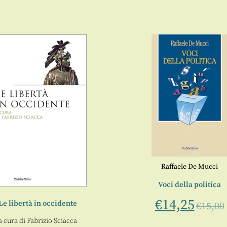
Raffaele De Mucci
Voci della politica
€
14,25
Le libertà in occidente
€
15,00
a cura di
Fabrizio Sciacca