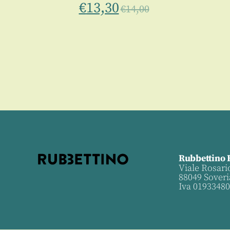
€
13,30
€
14,00
Rubbettino 
Viale Rosari
88049 Soveri
Iva 0193348