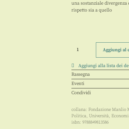
una sostanziale divergenza 
rispetto sia a quello
Il
modello
Aggiungi al 
che
non
c'era
Aggiungi alla lista dei de
quantità
Rassegna
Eventi
Condividi
collana:
Fondazione Manlio 
Politica
,
Università
,
Economi
isbn:
9788849813586