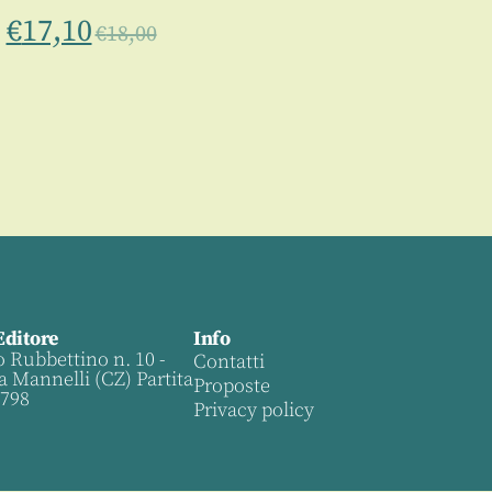
€
17,10
€
18,00
Editore
Info
o Rubbettino n. 10 -
Contatti
a Mannelli (CZ) Partita
Proposte
0798
Privacy policy