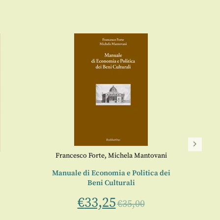
Francesco Forte
,
Michela Mantovani
Con
Manuale di Economia e Politica dei
Beni Culturali
a cur
€
33,25
€
35,00