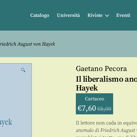
Catalogo
Università
Riviste
Eventi
Friedrich August von Hayek
Gaetano Pecora
🔍
Il liberalismo an
Hayek
Cartaceo
€
7,60
€
8,00
Il lettore non cada in equiv
anomalo di Friedrich August