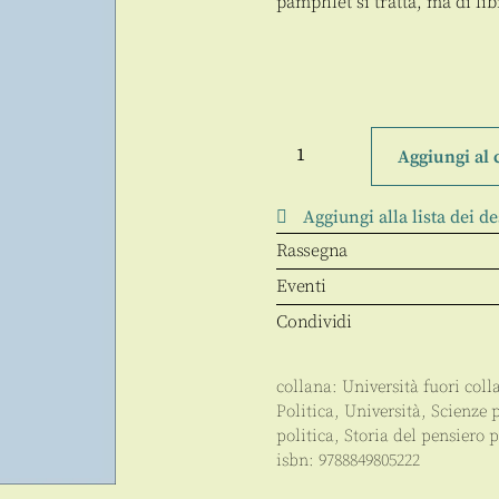
pamphlet si tratta, ma di li
Il
liberalismo
Aggiungi al 
anomalo
di
Friedrich
Aggiungi alla lista dei de
August
von
Rassegna
Hayek
quantità
Eventi
Condividi
collana:
Università fuori coll
Politica
,
Università
,
Scienze 
politica
,
Storia del pensiero 
isbn:
9788849805222