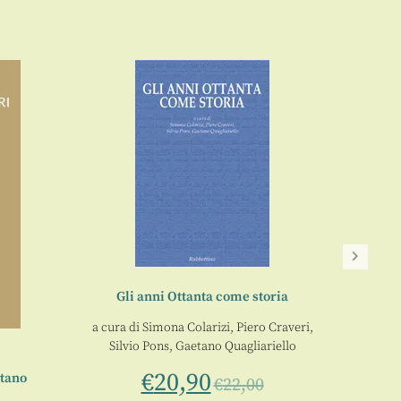
Gli anni Ottanta come storia
L’an
a cura di
Simona Colarizi
,
Piero Craveri
,
Silvio Pons
,
Gaetano Quagliariello
€
20,90
etano
€
22,00