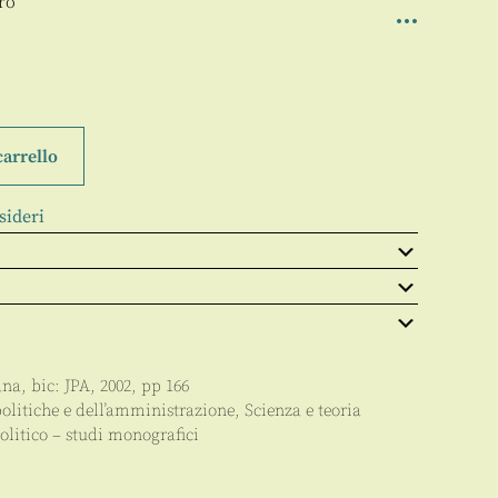
bro
carrello
sideri
ana
, bic:
JPA
,
2002
, pp
166
politiche e dell’amministrazione
,
Scienza e teoria
politico – studi monografici