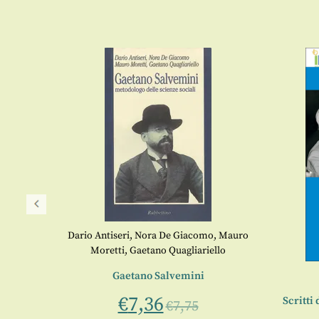
Dario Antiseri
,
Nora De Giacomo
,
Mauro
Moretti
,
Gaetano Quagliariello
tica
Gaetano Salvemini
€
7,36
Scritti 
€
7,75