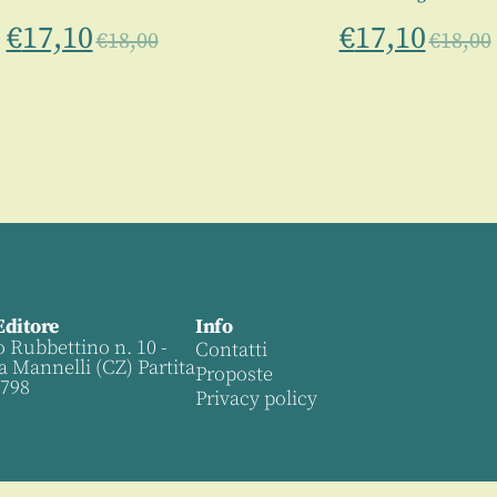
€
17,10
€
17,10
€
18,00
€
18,00
Editore
Info
o Rubbettino n. 10 -
Contatti
a Mannelli (CZ) Partita
Proposte
0798
Privacy policy