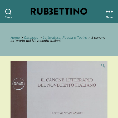
Rubbettino
Cerca
Menu
editore
Home
>
Catalogo
>
Letteratura, Poesia e Teatro
> Il canone
letterario del Novecento italiano
🔍