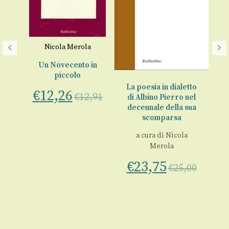
Nicola Merola
La 
se
Un Novecento in
a
piccolo
La poesia in dialetto
5
€
12,26
€
12,91
di Albino Pierro nel
€
decennale della sua
scomparsa
a cura di
Nicola
Merola
€
23,75
€
25,00