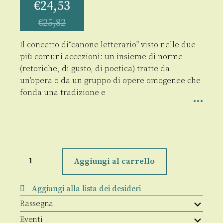
€
24,53
€
25,82
Il concetto di“canone letterario” visto nelle due
più comuni accezioni: un insieme di norme
(retoriche, di gusto, di poetica) tratte da
un’opera o da un gruppo di opere omogenee che
fonda una tradizione e
Il
canone
Aggiungi al carrello
letterario
del
Novecento
Aggiungi alla lista dei desideri
italiano
quantità
Rassegna
Eventi