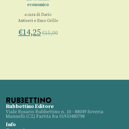
economico
00
a cura di
Dario
Antiseri
e
Enzo Grillo
€
14,25
€
15,00
Rubbettino Editore
Viale Rosario Rubbettino n. 10 - 88049 Soveria
Mannelli (CZ) Partita Iva 01933480798
Info