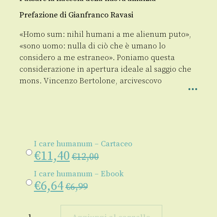
Prefazione di Gianfranco Ravasi
«Homo sum: nihil humani a me alienum puto»,
«sono uomo: nulla di ciò che è umano lo
considero a me estraneo». Poniamo questa
considerazione in apertura ideale al saggio che
mons. Vincenzo Bertolone, arcivescovo
I care humanum – Cartaceo
€
11,40
€
12,00
I care humanum – Ebook
€
6,64
€
6,99
I
care