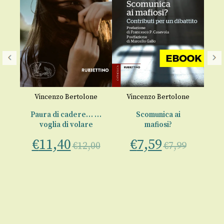
ne
Vincenzo Bertolone
Vincenzo Bertolone
V
.
Paura di cadere… …
Scomunica ai
te
voglia di volare
mafiosi?
gi
€
11,40
€
7,59
€
12,00
€
7,99
00