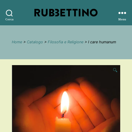
Rubbettino
Cerca
Menu
editore
Home
>
Catalogo
>
Filosofia e Religione
> I care humanum
🔍