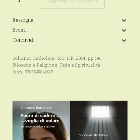
Aggiungi al carrello
humanum
quantità
Rassegna
Eventi
Condividi
collana:
Catholica
, bic:
HR
,
2014
, pp
146
Filosofia e Religione
,
Fede e Spiritualità
isbn:
9788849842067