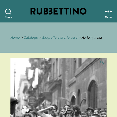
Rubbettino
Cerca
Menu
editore
Home
>
Catalogo
>
Biografie e storie vere
> Harlem, Italia
🔍