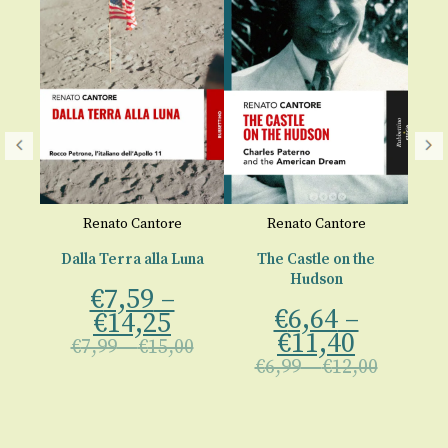
Renato Cantore
Renato Cantore
Dalla Terra alla Luna
The Castle on the
Hudson
€
7,59
–
€
6,64
–
€
€
14,25
00
€
11,40
€
7,99
–
€
15,00
€
6,99
–
€
12,00