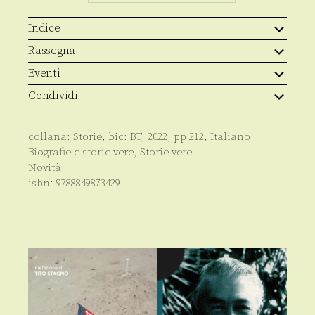
Indice
Rassegna
Eventi
Condividi
collana:
Storie
, bic:
BT
,
2022
, pp
212
,
Italiano
Biografie e storie vere
,
Storie vere
Novità
isbn:
9788849873429