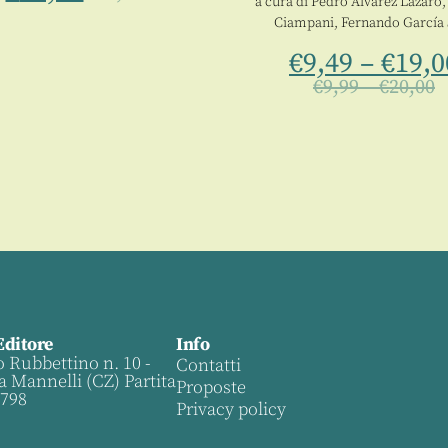
a cura di
Pedro Álvarez Lázaro
Ciampani
,
Fernando García 
€
9,49
–
€
19,0
€
9,99
–
€
20,00
Editore
Info
o Rubbettino n. 10 -
Contatti
a Mannelli (CZ) Partita
Proposte
0798
Privacy policy