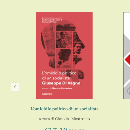
entino
L’omicidio politico di un socialista
anea 1
a cura di
Gianvito Mastroleo