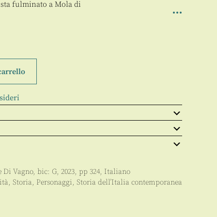
sta fulminato a Mola di
carrello
sideri
e Di Vagno
, bic:
G
,
2023
, pp
324
,
Italiano
ità
,
Storia
,
Personaggi
,
Storia dell’Italia contemporanea