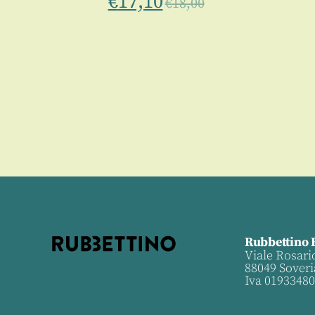
€
17,10
€
18,00
Rubbettino 
Viale Rosari
88049 Soveri
Iva 0193348