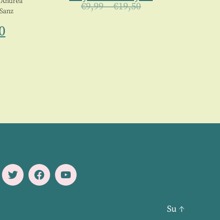
,
Andrea
€
9,99
–
€
19,50
Sanz
0
Twitter
Facebook
Youtube
Su
↑