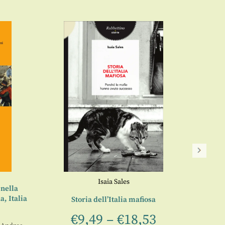
Isaia Sales
 nella
L’an
, Italia
Euo
Storia dell’Italia mafiosa
€
9,49
–
€
18,53
a c