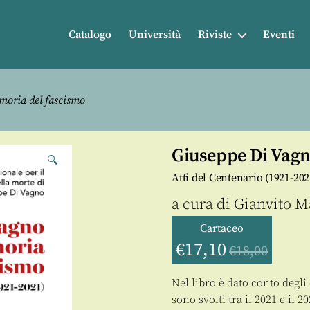
Catalogo
Università
Riviste
Eventi
moria del fascismo
Giuseppe Di Vagn
🔍
Atti del Centenario (1921-202
a cura di
Gianvito M
Cartaceo
€
17,10
€
18,00
Nel libro è dato conto degli
sono svolti tra il 2021 e il 