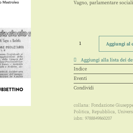
Vagno, parlamentare sociali
Giuseppe
Di
Aggiungi al 
Vagno
e
la
Aggiungi alla lista dei de
memoria
del
Indice
fascismo
quantità
Eventi
Condividi
collana:
Fondazione Giusepp
Politica
,
Repubblica
,
Univers
isbn:
9788849860207