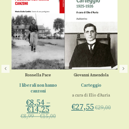
ni
Rossella Pace
Giovanni Amendola
F
I liberali non hanno
Carteggio
canzoni
o
a cura di
Elio d'Auria
de
€
8,54
–
C
€
27,55
€
29,00
€
14,25
b
00
€
8,99
–
€
15,00
a