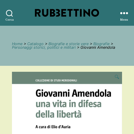
Rubbettino
Cerca
Menu
editore
Home
>
Catalogo
>
Biografie e storie vere
>
Biografie
>
Personaggi storici, politici e militari
> Giovanni Amendola
🔍