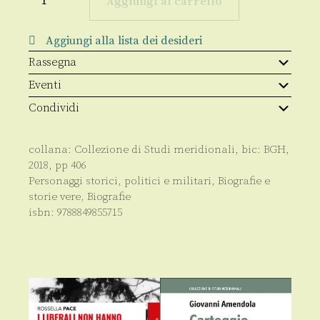
Aggiungi al carrello
quantità
Aggiungi alla lista dei desideri
Rassegna
Eventi
Condividi
collana:
Collezione di Studi meridionali
, bic:
BGH
,
2018
, pp
406
Personaggi storici, politici e militari
,
Biografie e
storie vere
,
Biografie
isbn:
9788849855715