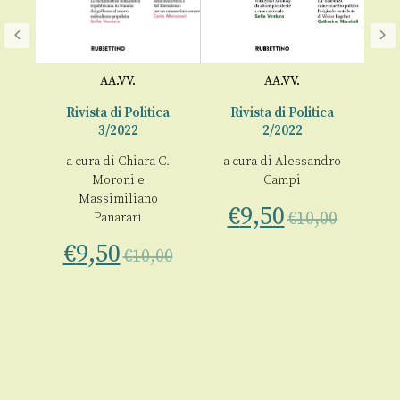
AA.VV.
AA.VV.
2
Rivista di Politica
Rivista di Politica
3/2022
2/2022
€
00
a cura di
Chiara C.
a cura di
Alessandro
Moroni
e
Campi
Massimiliano
€
9,50
€
10,00
Panarari
€
9,50
€
10,00