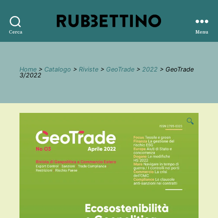
Rubbettino
Cerca
Menu
editore
Home
>
Catalogo
>
Riviste
>
GeoTrade
>
2022
> GeoTrade
3/2022
🔍