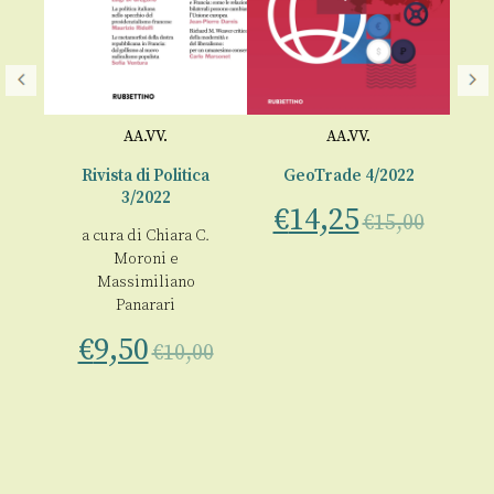
AA.VV.
AA.VV.
2
Rivista di Politica
GeoTrade 4/2022
3/2022
€
14,25
00
€
15,00
a cura di
Chiara C.
a 
Moroni
e
Massimiliano
Panarari
€
9,50
€
10,00