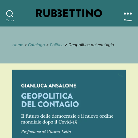
Rubbettino
Cerca
Menu
editore
Home
>
Catalogo
>
Politica
> Geopolitica del contagio
🔍