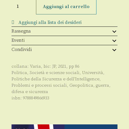
Geopolitica
del
Aggiungi al carrello
contagio
quantità
Aggiungi alla lista dei desideri
Rassegna
Eventi
Condividi
collana:
Varia
, bic:
JP
,
2021
, pp
86
Politica
,
Società e scienze sociali
,
Università
,
Politiche della Sicurezza e dell'Intelligence
,
Problemi e processi sociali
,
Geopolitica, guerra,
difesa e sicurezza
isbn:
9788849866933