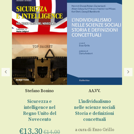
A
o
,
Stefano Bonino
AA.VV.
€
i
Sicurezza e
L’individualismo
intelligence nel
nelle scienze sociali
la
Regno Unito del
Storia e definizioni
Novecento
concettuali
€
13,30
a cura di
Enzo Grillo
€
14,00