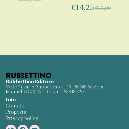
00
€
14,25
€
15,00
Rubbettino Editore
Viale Rosario Rubbettino n. 10 - 88049 Soveria
Mannelli (CZ) Partita Iva 01933480798
Info
Contatti
Proposte
Privacy policy