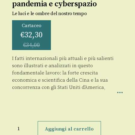
pandemia e cyberspazio
Le luci e le ombre del nostro tempo
Cartaceo
€
32,30
€
34,00
I fatti internazionali più attuali e più salienti
sono illustrati e analizzati in questo
fondamentale lavoro: la forte crescita
economica e scientifica della Cina e la sua
concorrenza con gli Stati Uniti d’America,
Geopolitica,
conflitti,
Aggiungi al carrello
pandemia