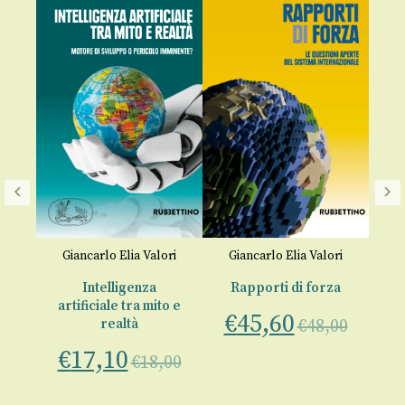
ri
Giancarlo Elia Valori
Giancarlo Elia Valori
G
Intelligenza
Rapporti di forza
artificiale tra mito e
€
45,60
realtà
€
48,00
€
17,10
€
€
18,00
00