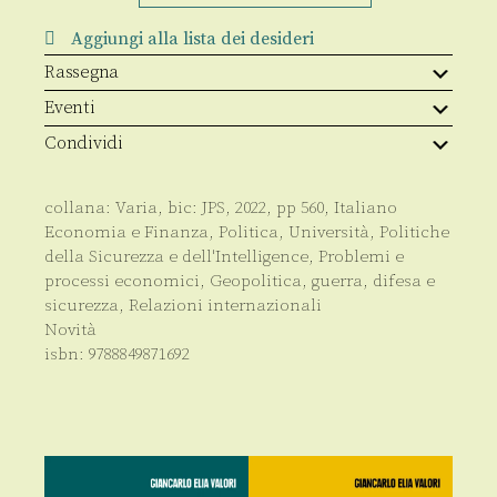
e
cyberspazio
Aggiungi alla lista dei desideri
quantità
Rassegna
Eventi
Condividi
collana:
Varia
, bic:
JPS
,
2022
, pp
560
,
Italiano
Economia e Finanza
,
Politica
,
Università
,
Politiche
della Sicurezza e dell'Intelligence
,
Problemi e
processi economici
,
Geopolitica, guerra, difesa e
sicurezza
,
Relazioni internazionali
Novità
isbn:
9788849871692