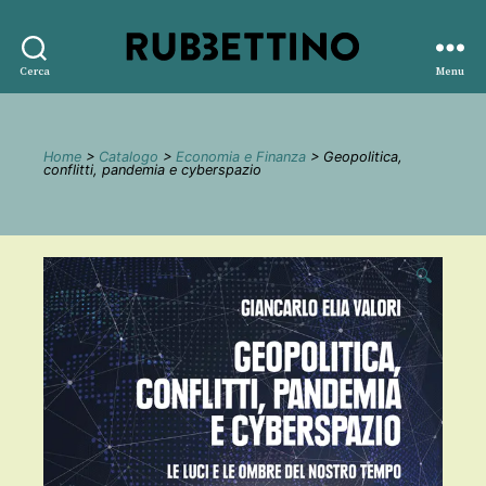
Rubbettino
Cerca
Menu
editore
Home
>
Catalogo
>
Economia e Finanza
> Geopolitica,
conflitti, pandemia e cyberspazio
🔍