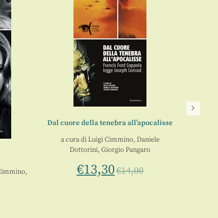
Dal cuore della tenebra all’apocalisse
a cura di
Luigi Cimmino
,
Daniele
Dottorini
,
Giorgio Pangaro
Ca
€
13,30
€
14,00
 Cimmino
,