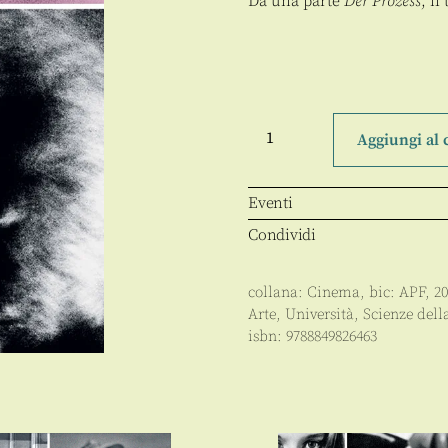
Da una parte
Der Prozess
, i
Franz
Kafka
Aggiungi al 
/
Orson
Welles:
Il
Eventi
processo
quantità
Condividi
collana:
Cinema
, bic:
APF
,
20
Arte
,
Università
,
Scienze del
isbn:
9788849826463