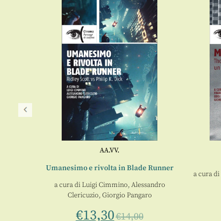
AA.VV.
ubrick
Umanesimo e rivolta in Blade Runner
iele
a cura di
o
a cura di
Luigi Cimmino
,
Alessandro
Clericuzio
,
Giorgio Pangaro
0
€
13,30
€
14,00