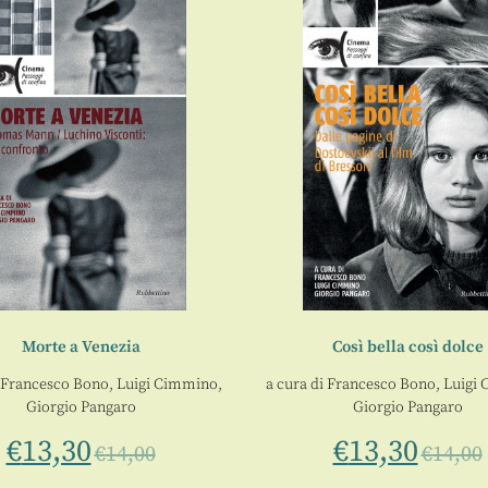
Morte a Venezia
Così bella così dolce
Francesco Bono
,
Luigi Cimmino
,
a cura di
Francesco Bono
,
Luigi
Giorgio Pangaro
Giorgio Pangaro
€
13,30
€
13,30
€
14,00
€
14,00