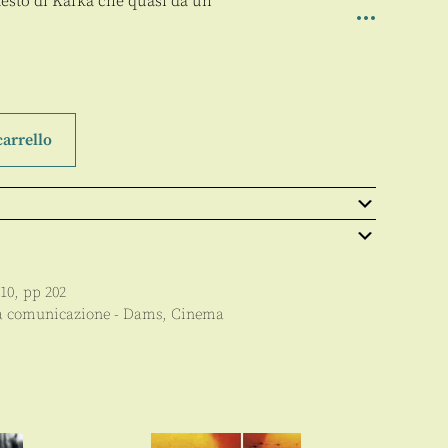
l testo di Kafka che quasi da un
carrello
10
, pp
202
la comunicazione - Dams
,
Cinema