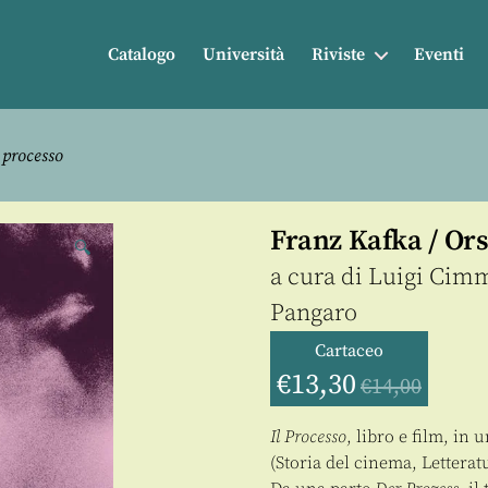
Catalogo
Università
Riviste
Eventi
 processo
Franz Kafka / Ors
🔍
a cura di
Luigi Cim
Pangaro
Cartaceo
€
13,30
€
14,00
Il Processo
, libro e film, in 
(Storia del cinema, Letteratu