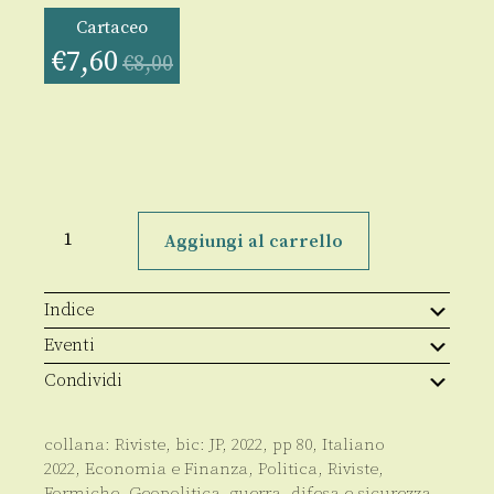
Cartaceo
€
7,60
€
8,00
Formiche
Anno
Aggiungi al carrello
XVIII
–
179
–
Indice
04.2022
quantità
Eventi
Condividi
collana:
Riviste
, bic:
JP
,
2022
, pp
80
,
Italiano
2022
,
Economia e Finanza
,
Politica
,
Riviste
,
Formiche
,
Geopolitica, guerra, difesa e sicurezza