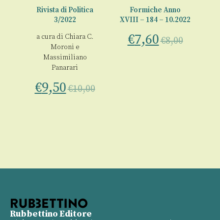
a
Rivista di Politica
Formiche Anno
3/2022
XVIII – 184 – 10.2022
€
7,60
o
a cura di
Chiara C.
a 
€
8,00
Moroni
e
Massimiliano
00
Panarari
€
9,50
€
10,00
Rubbettino Editore