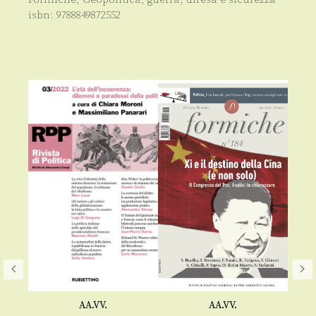
isbn:
9788849872552
AA.VV.
AA.VV.