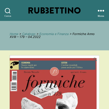
Rubbettino
Cerca
Menu
editore
Home
>
Catalogo
>
Economia e Finanza
> Formiche Anno
XVIII – 179 – 04.2022
🔍