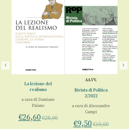
AA.VV.
La lezione del
realismo
a
Rivista di Politica
2/2022
a cura di
Damiano
Palano
.
a cura di
Alessandro
Campi
€
26,60
€
28,00
€
9,50
€
10,00