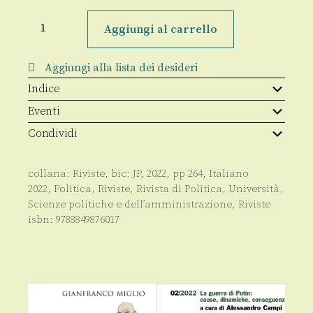
Rivista
di
Aggiungi al carrello
Politica
4/2022
quantità
Aggiungi alla lista dei desideri
Indice
Eventi
Condividi
collana:
Riviste
, bic:
JP
,
2022
, pp
264
,
Italiano
2022
,
Politica
,
Riviste
,
Rivista di Politica
,
Università
,
Scienze politiche e dell’amministrazione
,
Riviste
isbn:
9788849876017