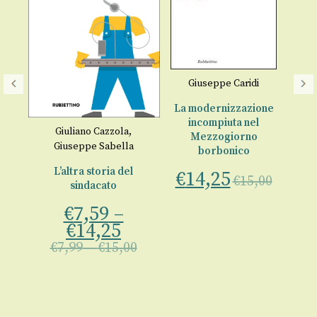
I
Giuseppe Caridi
a
La modernizzazione
incompiuta nel
lo
Giuliano Cazzola
,
Mezzogiorno
Giuseppe Sabella
borbonico
ale
L’altra storia del
€
14,25
€
15,00
sindacato
00
€
7,59
–
€
14,25
€
7,99
–
€
15,00