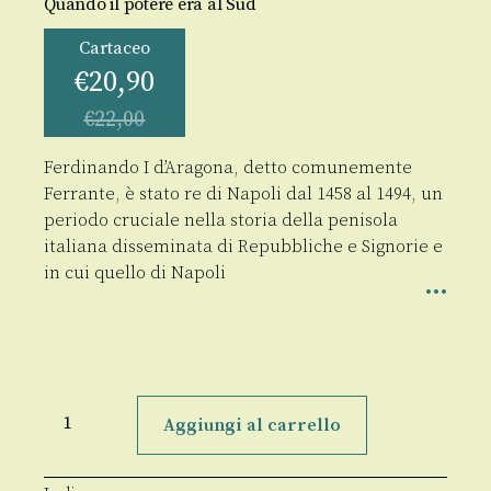
Quando il potere era al Sud
Cartaceo
€
20,90
€
22,00
Ferdinando I d’Aragona, detto comunemente
Ferrante, è stato re di Napoli dal 1458 al 1494, un
periodo cruciale nella storia della penisola
italiana disseminata di Repubbliche e Signorie e
in cui quello di Napoli
Ferrante
re
Aggiungi al carrello
di
Napoli
quantità