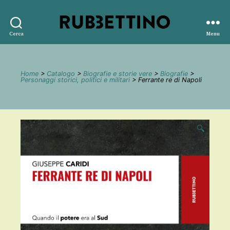
Rubbettino
Cerca
Menu
editore
Home
>
Catalogo
>
Biografie e storie vere
>
Biografie
>
Personaggi storici, politici e militari
> Ferrante re di Napoli
🔍