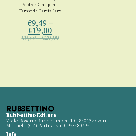
Andrea Ciampani
,
Fernando García Sanz
€
9,49
–
€
19,00
€
9,99
–
€
20,00
Rubbettino Editore
Viale Rosario Rubbettino n. 10 - 88049 Soveria
Mannelli (CZ) Partita Iva 01933480798
Info