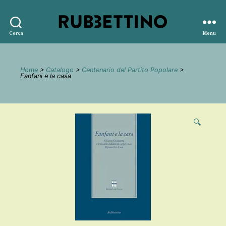
Rubbettino
Cerca
Menu
editore
Home
>
Catalogo
>
Centenario del Partito Popolare
>
Fanfani e la casa
🔍