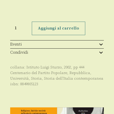
Fanfani
e
Aggiungi al carrello
la
casa
quantità
Eventi
Condividi
collana:
Istituto Luigi Sturzo
,
2002
, pp
444
Centenario del Partito Popolare
,
Repubblica
,
Università
,
Storia
,
Storia dell’Italia contemporanea
isbn:
8849805123