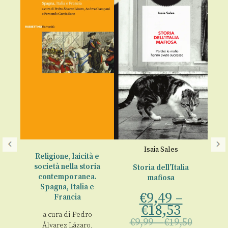
A
r
rlo
Isaia Sales
Religione, laicità e
società nella storia
Storia dell’Italia
An
contemporanea.
mafiosa
a
Spagna, Italia e
 1
€
9,49
–
€
Francia
€
18,53
00
a cura di
Pedro
€
9,99
–
€
19,50
Álvarez Lázaro
,