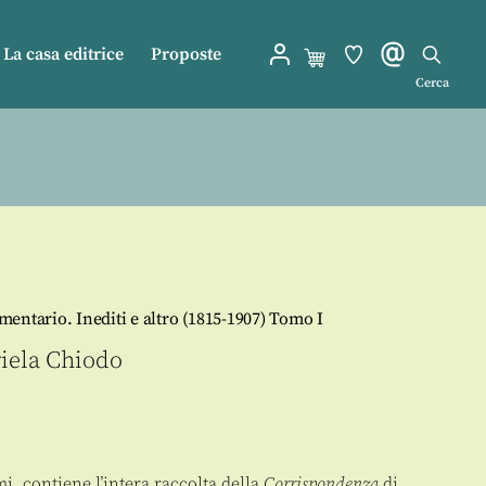
La casa editrice
Proposte
Cerca
entario. Inediti e altro (1815-1907) Tomo I
iela Chiodo
i, contiene l’intera raccolta della
Corrispondenza
di