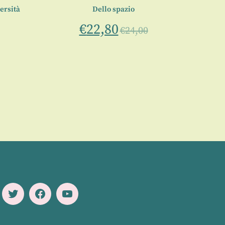
ersità
Dello spazio
A
€
22,80
€
24,00
Twitter
Facebook
Youtube