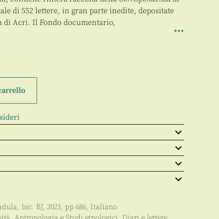
le di 552 lettere, in gran parte inedite, depositate
 di Acri. Il Fondo documentario,
carrello
sideri
adula
, bic:
BJ
,
2023
, pp
686
,
Italiano
sità
,
Antropologia e Studi etnologici
,
Diari e lettere