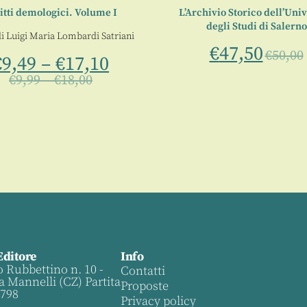
itti demologici. Volume I
L’Archivio Storico dell’Univ
degli Studi di Salerno
di
Luigi Maria Lombardi Satriani
€
47,50
€
50,00
€
9,49
–
€
17,10
€
9,99
–
€
18,00
Editore
Info
o Rubbettino n. 10 -
Contatti
a Mannelli (CZ) Partita
Proposte
0798
Privacy policy