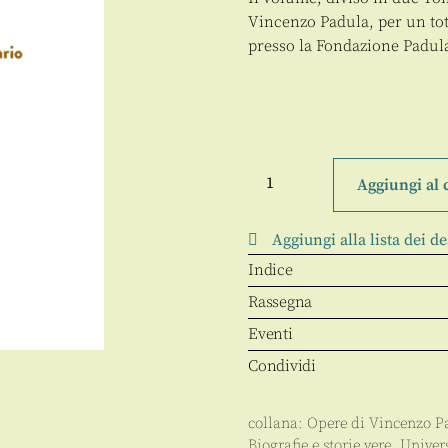
Vincenzo Padula, per un tota
presso la Fondazione Padula
Epistolario
quantità
Aggiungi al 
Aggiungi alla lista dei de
Indice
Rassegna
Eventi
Condividi
collana:
Opere di Vincenzo P
Biografie e storie vere
,
Univer