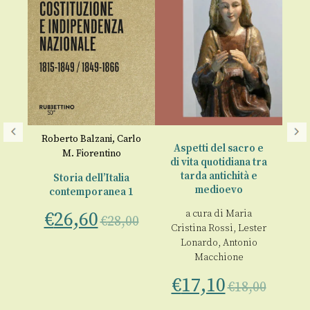
Roberto Balzani
,
Carlo
ia
Aspetti del sacro e
R
M. Fiorentino
di vita quotidiana tra
tarda antichità e
Storia dell’Italia
a
e
medioevo
contemporanea 1
Ci
ini
€
26,60
a cura di
Maria
€
28,00
Cristina Rossi
,
Lester
00
€
Lonardo
,
Antonio
Macchione
€
17,10
€
18,00