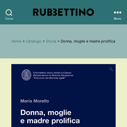
Rubbettino
Cerca
Menu
editore
Home
>
Catalogo
>
Storia
> Donna, moglie e madre prolifica
🔍