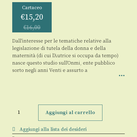
Cartaceo
€
15,20
€
16,00
Dall’interesse per le tematiche relative alla
legislazione di tutela della donna e della
maternità (di cui l’Autrice si occupa da tempo)
nasce questo studio sull’Onmi, ente pubblico
sorto negli anni Venti e assurto a
Donna,
moglie
Aggiungi al carrello
e
madre
prolifica
Aggiungi alla lista dei desideri
quantità