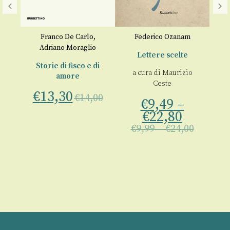
Ac
li
Franco De Carlo
,
Federico Ozanam
Ca
Adriano Moraglio
Lo
Lettere scelte
Storie di fisco e di
a cura di
Maurizio
00
amore
a 
Ceste
€
13,30
€
€
14,00
€
9,49
–
€
22,80
€
9,99
–
€
24,00