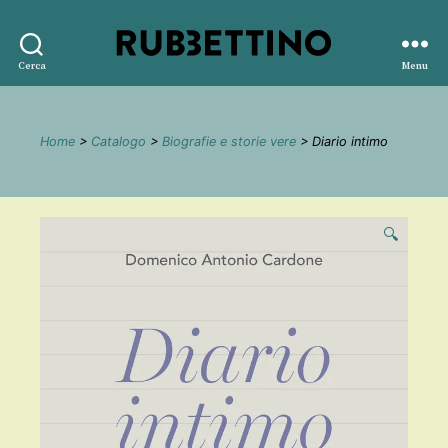
Rubbettino
Cerca
Menu
editore
Home
>
Catalogo
>
Biografie e storie vere
> Diario intimo
🔍