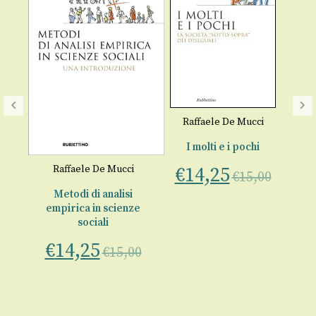
Raffaele De Mucci
I molti e i pochi
La
i
,
Raffaele De Mucci
€
14,25
€
15,00
Metodi di analisi
a 
empirica in scienze
sociali
€
14,25
€
15,00
00