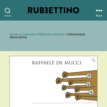
Rubbettino
Cerca
Menu
editore
Home
>
Catalogo
>
Biblioteca liberale
> Democrazia
dissociativa
🔍