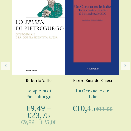
La 
se
Roberto Valle
Pietro Rinaldo Fanesi
ria
Lo spleen di
Un Oceano tra le
€
Pietroburgo
Italie
€
9,49
–
€
10,45
o
€
11,00
€
23,75
€
9,99
–
€
25,00