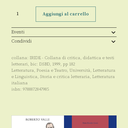
Dall'esempio
al
Aggiungi al carrello
fantasma
quantità
Eventi
Condividi
collana:
IRIDE - Collana di critica, didattica e testi
letterari
, bic:
DSBD
,
1999
, pp
182
Letteratura, Poesia e Teatro
,
Università
,
Letteratura
e Linguistica
,
Storia e critica letteraria
,
Letteratura
italiana
isbn:
9788872847985