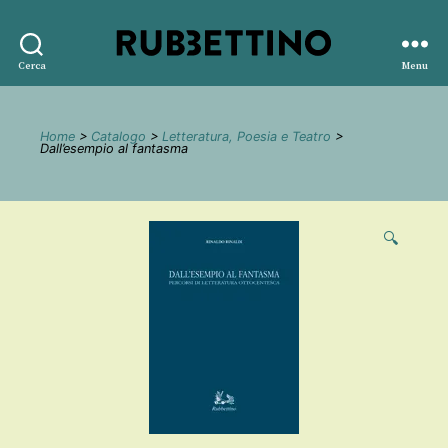
Rubbettino
Cerca
Menu
editore
Home
>
Catalogo
>
Letteratura, Poesia e Teatro
>
Dall’esempio al fantasma
🔍